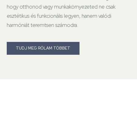
hogy otthonod vagy munkakörnyezeted ne csak
esztétikus és funkcionális legyen, hanem valódi
harmóniát teremtsen számodra.
TUDJ MEG RÓLAM TÖBBET
SZOLGÁLTATÁSAIM