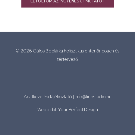
LETÖLTÖM AZ INGYENES ÚTMUTATÓT
© 2026 Gálos Boglárka holisztikus enteriőr coach és
tértervező
Adatkezelési tájékoztató
|
info@liriostudio.hu
Weboldal: Your Perfect Design