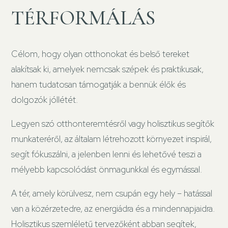
TÉRFORMÁLÁS
Célom, hogy olyan otthonokat és belső tereket
alakítsak ki, amelyek nemcsak szépek és praktikusak,
hanem tudatosan támogatják a bennük élők és
dolgozók jóllétét.
Legyen szó otthonteremtésről vagy holisztikus segítők
munkateréről, az általam létrehozott környezet inspirál,
segít fókuszálni, a jelenben lenni és lehetővé teszi a
mélyebb kapcsolódást önmagunkkal és egymással.
A tér, amely körülvesz, nem csupán egy hely – hatással
van a közérzetedre, az energiádra és a mindennapjaidra.
Holisztikus szemléletű tervezőként abban segítek,