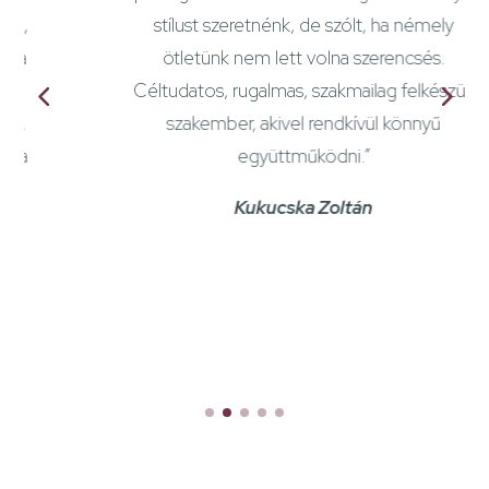
,
stílust szeretnénk, de szólt, ha némely
a
ötletünk nem lett volna szerencsés.
Céltudatos, rugalmas, szakmailag felkészült
.
szakember, akivel rendkívül könnyű
a
együttműködni.”
Kukucska Zoltán
,