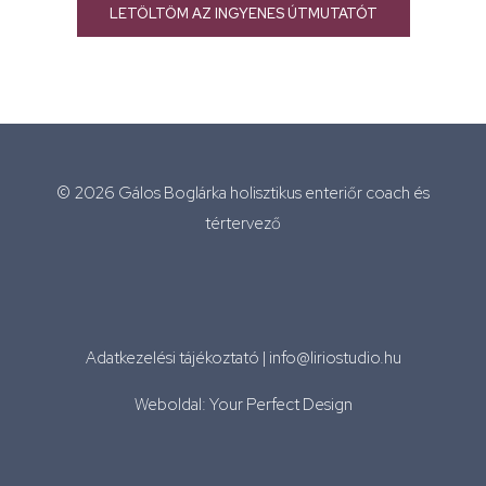
LETÖLTÖM AZ INGYENES ÚTMUTATÓT
© 2026 Gálos Boglárka holisztikus enteriőr coach és
tértervező
Adatkezelési tájékoztató
|
info@liriostudio.hu
Weboldal: Your Perfect Design