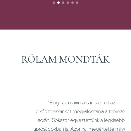
RÓLAM MONDTÁK
“Boginak maximálisan sikerült az
elképzeléseinket megvalósítania a tervezés
során. Sokszor egyeztettünk a legkisebb
z
apróságokban is. Azonnal megértette milyen